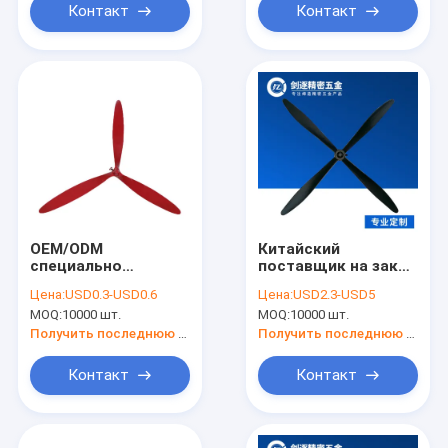
Контакт
Контакт
OEM/ODM
Китайский
специально
поставщик на заказ
изготовленный
промышленный
Цена:
USD0.3-USD0.6
Цена:
USD2.3-USD5
промышленный
спрей вентилятор
MOQ:
10000 шт.
MOQ:
10000 шт.
Алюминий три
запасные части
лезвия вентилятора
вентилятор лезвие
Получить последнюю цену
Получить последнюю цену
для оценщиков
((четыре)
вентилятора
Контакт
Контакт