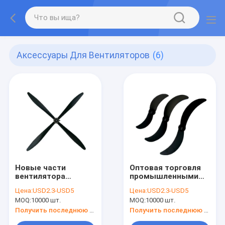
Аксессуары Для Вентиляторов
(6)
Новые части
Оптовая торговля
вентилятора
промышленными
электрический Алю.
частями 2PP фан-
Цена:
USD2.3-USD5
Цена:
USD2.3-USD5
блейдов OEM
MOQ:
10000 шт.
MOQ:
10000 шт.
двигатель
воздухоохлаждающий
Получить последнюю цену
Получить последнюю цену
фан-блейд