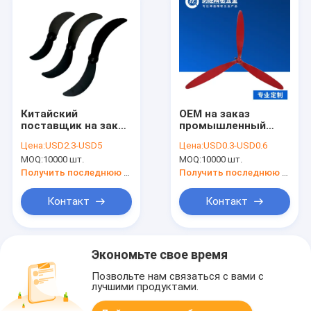
Китайский
OEM на заказ
поставщик на заказ
промышленный
промышленный
Алюминий три
Цена:
USD2.3-USD5
Цена:
USD0.3-USD0.6
алюминий два
лезвия вентилятора
MOQ:
10000 шт.
MOQ:
10000 шт.
лезвия вентилятора
для вентилятора
для части
ассистентов
Получить последнюю цену
Получить последнюю цену
вентилятора
Контакт
Контакт
Экономьте свое время
Позвольте нам связаться с вами с
лучшими продуктами.