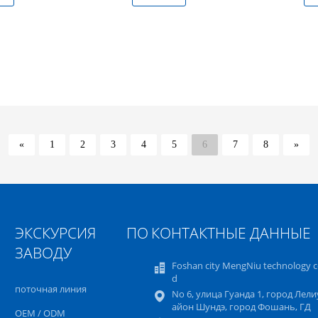
«
1
2
3
4
5
6
7
8
»
ЭКСКУРСИЯ ПО
КОНТАКТНЫЕ ДАННЫЕ
ЗАВОДУ
Foshan city MengNiu technology co
d
поточная линия
No 6, улица Гуанда 1, город Лелиу
айон Шундэ, город Фошань, ГД
OEM / ODM