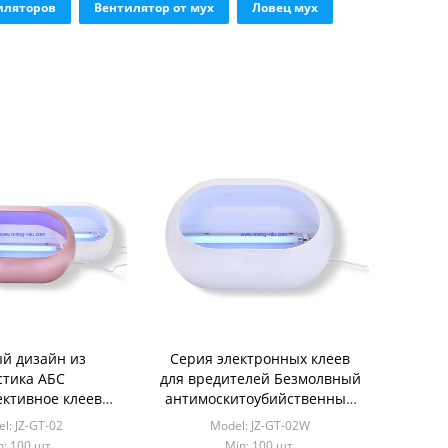
иляторов
Вентилятор от мух
Ловец мух
й дизайн из
Серия электронных клеев
стика АБС
для вредителей Безмолвный
ктивное клеевое
антимоскитоубийственный
 для ловушек для
ловушка лампа экологически
l: JZ-GT-02
Model: JZ-GT-02W
ых лампа для
чистый клей пластинка
n: 100 шт.
Min: 100 шт.