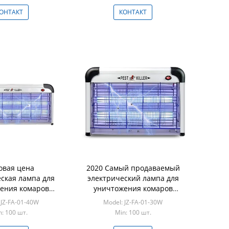
ОНТАКТ
КОНТАКТ
овая цена
2020 Самый продаваемый
ская лампа для
электрический лампа для
ения комаров
уничтожения комаров
ная трубка для
Нетоксичная лампа для
 JZ-FA-01-40W
Model: JZ-FA-01-30W
 комаров с УФ-
уничтожения комаров с
n: 100 шт.
Min: 100 шт.
для борьбы с
ультрафиолетовой лампой