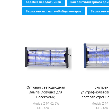
Коробка передатчиков
Вал вентиляторного дви
Заряжаемая лампа-убийца комаров
Заряжаемая
Оптовая светодиодная
Внутрен
лампа, ловушка для
ультрафиолетов
насекомых,
свет электронн
домохозяйственная лампа,
убийца комаров
Model: JZ-PP-02-6W
Model: JZ-P
убивающая комаров, с УФ-
флуоресце
Min: 100 шт.
Min: 100 