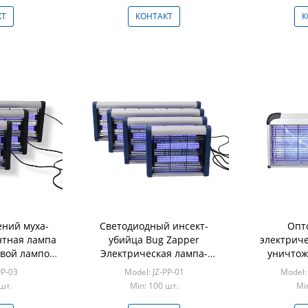
КТ
КОНТАКТ
К
ний муха-
Светодиодный инсект-
Опт
нтная лампа
убийца Bug Zapper
электриче
овой лампой
Электрическая лампа-
уничтож
 рамкой ABS
убийца комаров для
Нетоксич
PP-03
Model: JZ-PP-01
Model:
гостиниц или кафе
удаления
шт.
Min: 100 шт.
Mi
лампой 