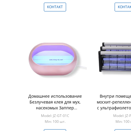
КОНТАКТ
КОНТА
Домашнее использование
Внутри помеще
Безлучевая клея для мух,
москит-репелле
насекомых Заппер
с ультрафиолет
Клепистая ловушка с 2-
с мухоловкой с
Model: JZ-GT-01C
Model: JZ-
трубным УФ-ЛЕД-
Min: 100 шт.
Min: 100 
электрическим