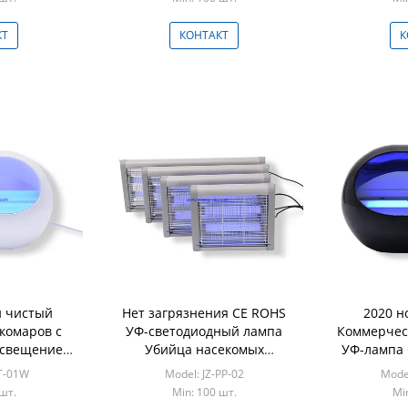
й убойник
защиты ок
ов
комары му
КТ
КОНТАКТ
К
и чистый
Нет загрязнения CE ROHS
2020 н
комаров с
УФ-светодиодный лампа
Коммерчес
освещением
Убийца насекомых
УФ-лампа 
 ловушек
Электрические мухи жуки
Муха Мо
GT-01W
Model: JZ-PP-02
Model
мых
заппер Убийца лампа с
клеящая 
шт.
Min: 100 шт.
Mi
высоким напряжением
Заппе