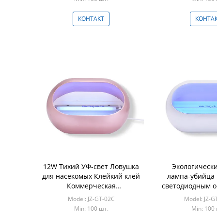
лампой
электрически
комар
КОНТАКТ
КОНТА
12W Тихий УФ-свет Ловушка
Экологическ
для насекомых Клейкий клей
лампа-убийца 
Коммерческая
светодиодным 
электрическая лампа
и клеем для
Model: JZ-GT-02C
Model: JZ-
против комаров CE ROHS в
насеко
Min: 100 шт.
Min: 100 
медном цвете