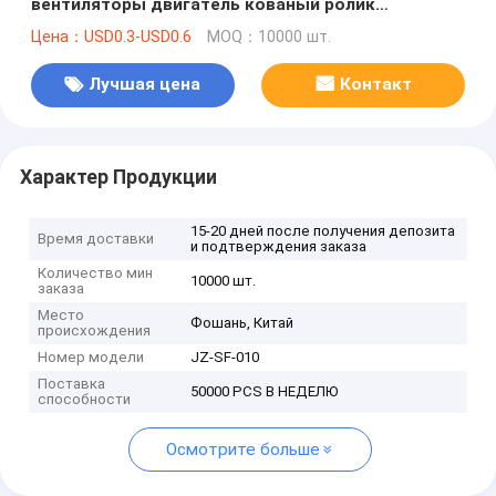
вентиляторы двигатель кованый ролик
подъемной оси
Цена：USD0.3-USD0.6
MOQ：10000 шт.
Лучшая цена
Контакт
Характер Продукции
15-20 дней после получения депозита
Время доставки
и подтверждения заказа
Количество мин
10000 шт.
заказа
Место
Фошань, Китай
происхождения
Номер модели
JZ-SF-010
Поставка
50000 PCS В НЕДЕЛЮ
способности
Осмотрите больше