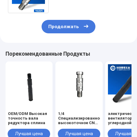
подъемной оси
Продолжать
Порекомендованные Продукты
OEM/ODM Высокая
1/4
электрически
точность вала
Специализированное
вентиляторы 
редуктора сплина
высокоточное CNC-
углеродной с
вертирование,
на заказ
фрезирование,
Лучшая цена
Лучшая цена
Лучшая ц
обработка вала