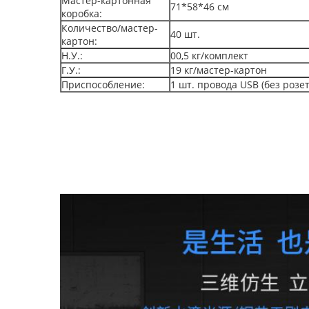
Мастер-картонная
71*58*46 см
коробка:
Количество/мастер-
40 шт.
картон:
Н.У.:
00,5 кг/комплект
Г.У.:
19 кг/мастер-картон
Приспособление:
1 шт. провода USB (без розет