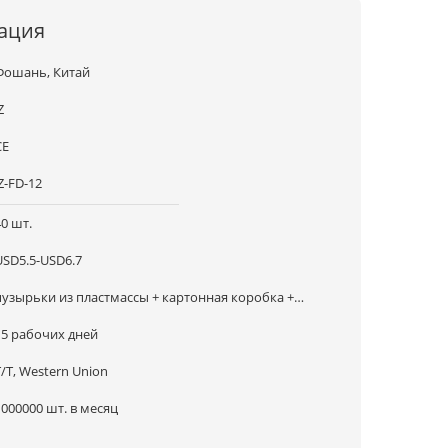
ация
Фошань, Китай
Z
CE
Z-FD-12
40 шт.
USD5.5-USD6.7
пузырьки из пластмассы + картонная коробка +
картонная коробка Master
15 рабочих дней
T/T, Western Union
1000000 шт. в месяц