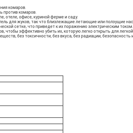
ния комаров.
ь против комаров.
е, отеле, офисе, куриной ферме и саду.
тель для жуков, так что близлежащие летающие или ползущие на
еской сетке, что приведет к их поражению электрическим током.
, чтобы эффективно убить их, которую легко открыть для легкой
веществ, без токсичности, без вкуса, без радиации, безопасност