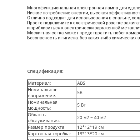
Многофункциональная электронная лампа для удале
Низкое потребление энергии, высокая эффективност
Отлично подходит для использования в спальне, холл
Просто подключите к электрической розетке зажига
и приблизиться к электрически заряженной металлич
Москитная сетка может предотвратить побег комаров
Безопасность и гигиена: без каких-либо химических 
Спецификация:
Материал:
ABS
Номинальное
5В
напряжение:
Номинальная
5 Вт
мощность:
Область
20 м2 ~ 40 м2
обслуживания:
Размер продукта:
12*12*19 см
Картонная коробка:
13*13*20 см