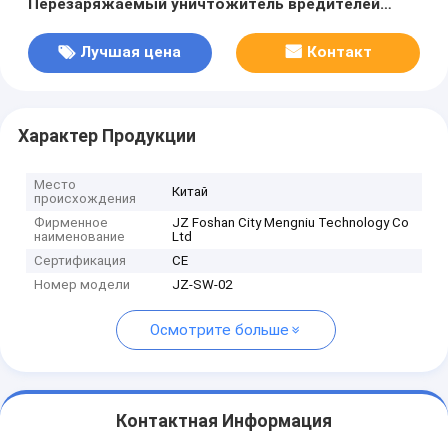
Перезаряжаемый уничтожитель вредителей
Ловушка для мух Антимоскитная лампа-убийца
Москитная мухобойка
Лучшая цена
Контакт
Характер Продукции
Место
Китай
происхождения
Фирменное
JZ Foshan City Mengniu Technology Co
наименование
Ltd
Сертификация
CE
Номер модели
JZ-SW-02
Осмотрите больше
Контактная Информация