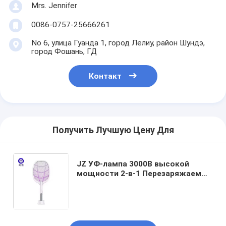
Mrs. Jennifer
0086-0757-25666261
No 6, улица Гуанда 1, город Лелиу, район Шундэ,
город Фошань, ГД
Контакт
Получить Лучшую Цену Для
JZ УФ-лампа 3000В высокой
мощности 2-в-1 Перезаряжаемый
уничтожитель вредителей
Ловушка для мух Антимоскитная
лампа-убийца Москитная
мухобойка