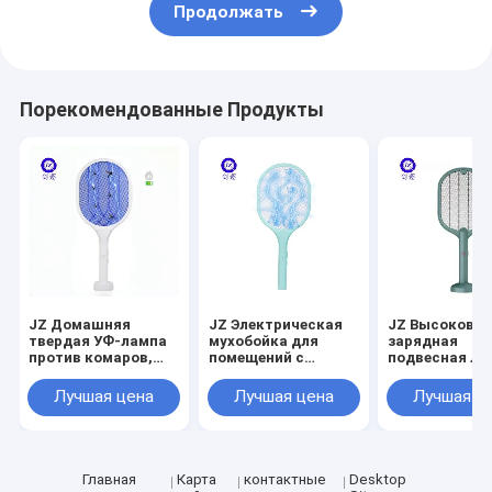
Продолжать
Порекомендованные Продукты
JZ Домашняя
JZ Электрическая
JZ Высоковол
твердая УФ-лампа
мухобойка для
зарядная
против комаров,
помещений с
подвесная ла
электрический
питанием от USB
для комаров 
уничтожитель
для детей, лампа
тип Bug Zapper
Лучшая цена
Лучшая цена
Лучшая ц
насекомых, мощная
для борьбы с
электрически
USB-зарядка,
вредителями, не
убойник за к
экологически
убивающая
чистый
насекомых,
безвредная для
Главная
Карта
контактные
Desktop
батареи