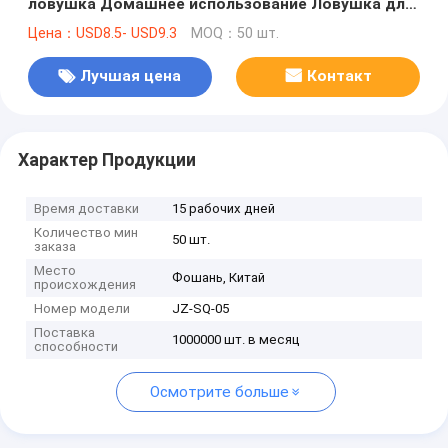
ловушка Домашнее использование Ловушка для
насекомых Светодиодная лампа против комаров
Цена：USD8.5- USD9.3
MOQ：50 шт.
Лучшая цена
Контакт
Характер Продукции
Время доставки
15 рабочих дней
Количество мин
50 шт.
заказа
Место
Фошань, Китай
происхождения
Номер модели
JZ-SQ-05
Поставка
1000000 шт. в месяц
способности
Осмотрите больше