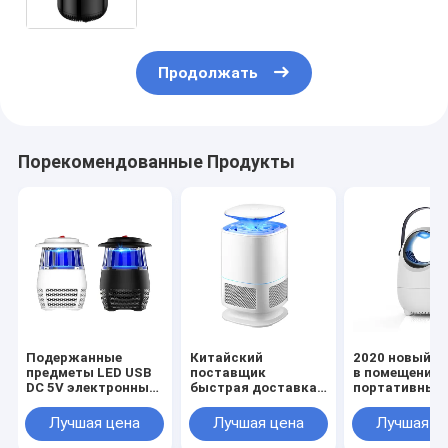
Светодиодная лампа против
комаров
Продолжать
Порекомендованные Продукты
Подержанные
Китайский
2020 новый д
предметы LED USB
поставщик
в помещении
DC 5V электронный
быстрая доставка
портативный
зажигалка для
USB-управляемый
LED 9 лезвия
кемпинга
борьба с
вентилятора
Лучшая цена
Лучшая цена
Лучшая ц
вредителями
электрически
электрический под
убийца насек